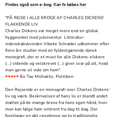
Findes også som e-bog. Kan fx købes her
"PÅ REJSE I ALLE KROGE AF CHARLES DICKENS'
FLAKKENDE LIV.
Charles Dickens var meget mere end en global
hyggeonkel med juleeventyr. Litteratur-
videnskabskvinden Vibeke Schrøder udkommer efter
flere års studier med en fyldestgørende dansk
monografi, der er et must for alle Dickens-elskere
(...) vidende og velskrevet (...) giver svar på alt, hvad
man gerne vil vide om ham".
♥♥♥♥♥
Bo Tao Michaëlis, Politiken
Den Rejsende er en monografi over Charles Dickens’
liv og værk. Beskrivelsen af hans liv er blandt andet
støttet på de mange breve fra hans egen hånd, hvor
man kan følge ham omtrent fra dag til dag. Der
foreligger en del rejsebreve og to traditionelle