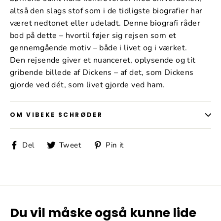
altså den slags stof som i de tidligste biografier har
været nedtonet eller udeladt. Denne biografi råder
bod på dette – hvortil føjer sig rejsen som et
gennemgående motiv – både i livet og i værket.
Den rejsende giver et nuanceret, oplysende og tit
gribende billede af Dickens – af det, som Dickens
gjorde ved dét, som livet gjorde ved ham.
OM VIBEKE SCHRØDER
Del
Tweet
Pin
Del
Tweet
Pin it
på
på
på
Facebook
Twitter
Pinterest
Du vil måske også kunne lide