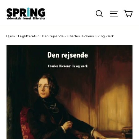
Gå
Ku
videre
Søg
Website
til
indhold
Hjem
/
Faglitteratur
/
Den rejsende - Charles Dickens' liv og værk