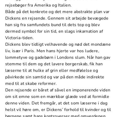
rejsebøger fra Amerika og Italien.
Både på det konkrete og det mere abstrakte plan var
Dickens en rejsende. Gennem sit arbejde bevægede
han sig fra samfundets bund til dets top og blev
dermed symbol for sin tid, en slags inkarnation af
Victoria-tiden.
Dickens blev tidligt velhavende og nød det mondæne
liv, især i Paris. Men hans hjerte var hos ludere,
lommetyve og gadebørn i Londons slum. Når han gav
stemme til dem og det lavere borgerskab, fik han
læserne til at hulke af grin eller medfølelse og
påvirkede sin samtid og var på den måde indirekte
med til at skabe reformer.
Den rejsende er båret af såvel en imponerende viden
om sit emne som en mærkbar glæde ved at formidle
denne viden. Det fremgår, at det som læserne i dag
helst vil høre om, er Dickens’ forhold til kvinder og til
børnene samt hans kontroverser med omverdenen,