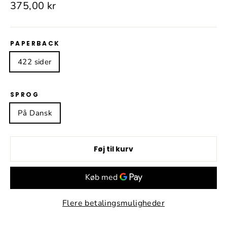
Normalpris
375,00 kr
PAPERBACK
422 sider
SPROG
På Dansk
Føj til kurv
Flere betalingsmuligheder