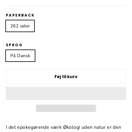
PAPERBACK
262 sider
SPROG
På Dansk
Føj til kurv
I det epokegørende værk Økologi uden natur er den