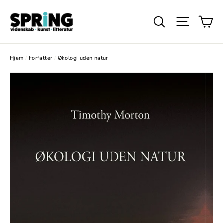
Gå
Ku
videre
Søg
Website
til
indhold
Hjem
/
Forfatter
/
Økologi uden natur