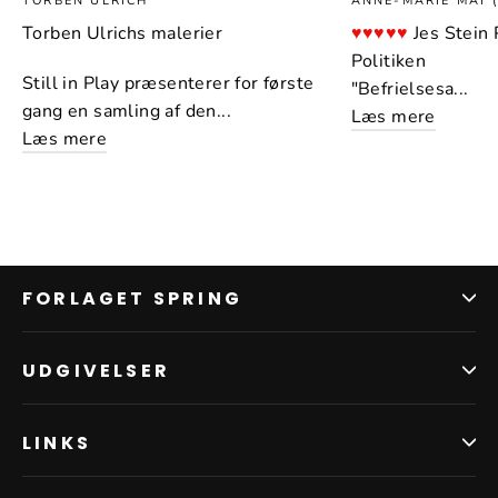
TORBEN ULRICH
ANNE-MARIE MAI (
Torben Ulrichs malerier
♥♥♥♥♥
Jes Stein
Politiken
Still in Play præsenterer for første
"Befrielsesa...
gang en samling af den...
Læs mere
Læs mere
FORLAGET SPRING
UDGIVELSER
LINKS