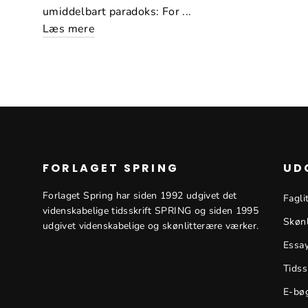
umiddelbart paradoks: For ...
Læs mere
FORLAGET SPRING
UD
Forlaget Spring har siden 1992 udgivet det
Fagli
videnskabelige tidsskrift SPRING og siden 1995
Skønl
udgivet videnskabelige og skønlitterære værker.
Essa
Tidss
E-bø