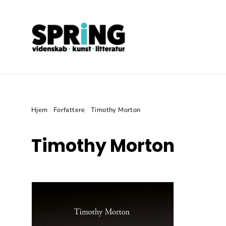
Gå
videre
til
indhold
Hjem
/
Forfattere
/
Timothy Morton
Timothy Morton