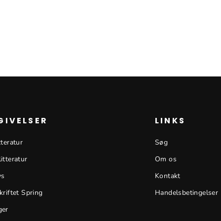
GIVELSER
LINKS
tteratur
Søg
itteratur
Om os
ys
Kontakt
kriftet Spring
Handelsbetingelser
ger