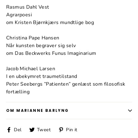
Rasmus Dahl Vest
Agrarpoesi
om Kristen Bjørnkjærs mundtlige bog
Christina Pape Hansen
Når kunsten begraver sig selv
om Das Beckwerks Funus Imaginarium
Jacob Michael Larsen
I en ubekymret traumetilstand
Peter Seebergs ”Patienten” genlæst som filosofisk
fortælling
OM MARIANNE BARLYNG
Del
Tweet
Pin
Del
Tweet
Pin it
på
på
på