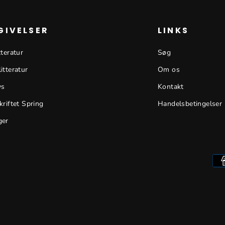
GIVELSER
LINKS
tteratur
Søg
itteratur
Om os
ys
Kontakt
kriftet Spring
Handelsbetingelser
ger