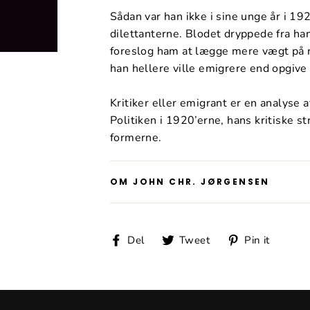
Sådan var han ikke i sine unge år i 1
dilettanterne. Blodet dryppede fra hans
foreslog ham at lægge mere vægt på 
han hellere ville emigrere end opgive 
Kritiker eller emigrant er en analyse
Politiken i 1920’erne, hans kritiske s
formerne.
OM JOHN CHR. JØRGENSEN
Del
Tweet
Pin
Del
Tweet
Pin it
på
på
på
Facebook
Twitter
Pinter