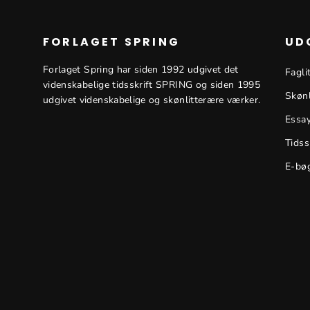
FORLAGET SPRING
UD
Forlaget Spring har siden 1992 udgivet det
Fagli
videnskabelige tidsskrift SPRING og siden 1995
Skønl
udgivet videnskabelige og skønlitterære værker.
Essa
Tidss
E-bø