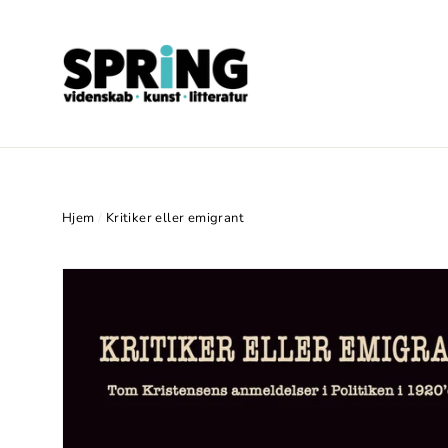
Gå
videre
til
indhold
Hjem
/
Kritiker eller emigrant