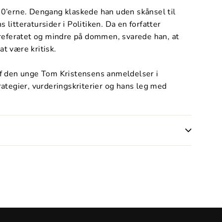
920’erne. Dengang klaskede han uden skånsel til
 litteratursider i Politiken. Da en forfatter
referatet og mindre på dommen, svarede han, at
at være kritisk.
 af den unge Tom Kristensens anmeldelser i
trategier, vurderingskriterier og hans leg med
est