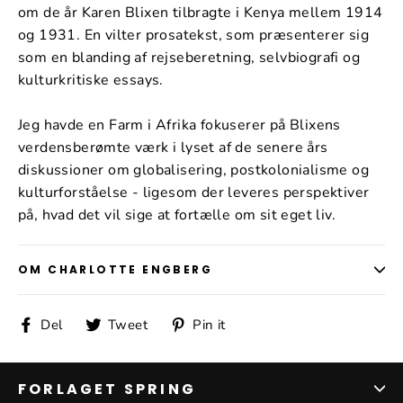
om de år Karen Blixen tilbragte i Kenya mellem 1914
og 1931. En vilter prosatekst, som præsenterer sig
som en blanding af rejseberetning, selvbiografi og
kulturkritiske essays.
Jeg havde en Farm i Afrika fokuserer på Blixens
verdensberømte værk i lyset af de senere års
diskussioner om globalisering, postkolonialisme og
kulturforståelse - ligesom der leveres perspektiver
på, hvad det vil sige at fortælle om sit eget liv.
OM CHARLOTTE ENGBERG
Del
Tweet
Pin
Del
Tweet
Pin it
på
på
på
Facebook
Twitter
Pinterest
FORLAGET SPRING