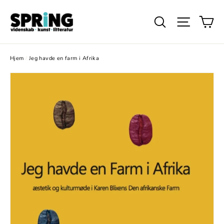
Gå
Ku
videre
Søg
Website
til
indhold
Hjem
/
Jeg havde en farm i Afrika