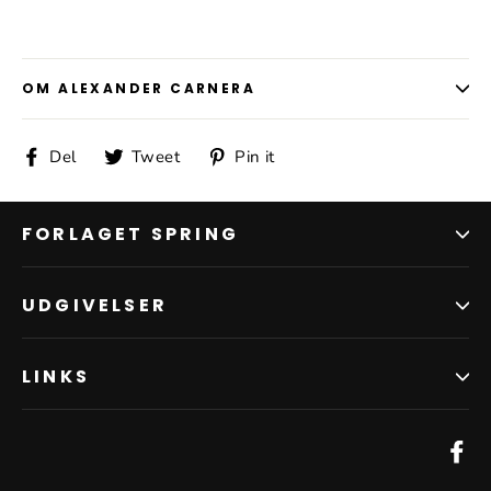
OM ALEXANDER CARNERA
Del
Tweet
Pin
Del
Tweet
Pin it
på
på
på
Facebook
Twitter
Pinterest
FORLAGET SPRING
UDGIVELSER
LINKS
Fa