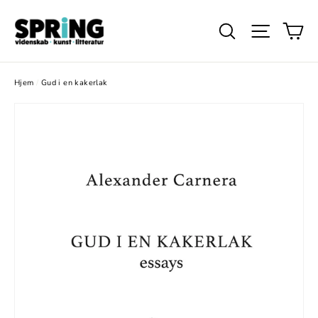
Gå
Ku
videre
Søg
Website
til
indhold
Hjem
/
Gud i en kakerlak