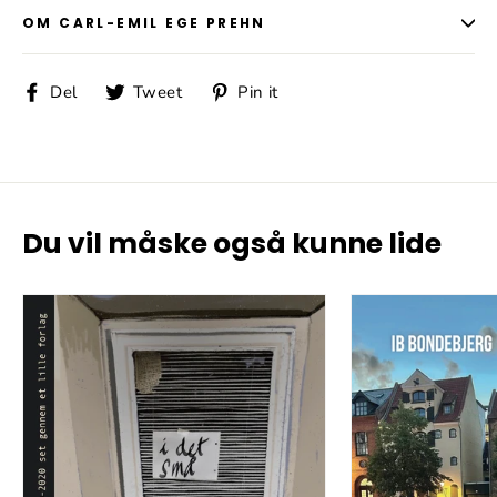
OM CARL-EMIL EGE PREHN
Del
Tweet
Pin
Del
Tweet
Pin it
på
på
på
Facebook
Twitter
Pinterest
Du vil måske også kunne lide