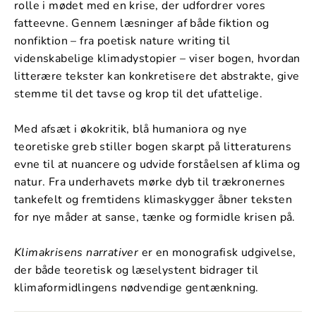
rolle i mødet med en krise, der udfordrer vores
fatteevne. Gennem læsninger af både fiktion og
nonfiktion – fra poetisk nature writing til
videnskabelige klimadystopier – viser bogen, hvordan
litterære tekster kan konkretisere det abstrakte, give
stemme til det tavse og krop til det ufattelige.
Med afsæt i økokritik, blå humaniora og nye
teoretiske greb stiller bogen skarpt på litteraturens
evne til at nuancere og udvide forståelsen af klima og
natur. Fra underhavets mørke dyb til trækronernes
tankefelt og fremtidens klimaskygger åbner teksten
for nye måder at sanse, tænke og formidle krisen på.
Klimakrisens narrativer
er en monografisk udgivelse,
der både teoretisk og læselystent bidrager til
klimaformidlingens nødvendige gentænkning.