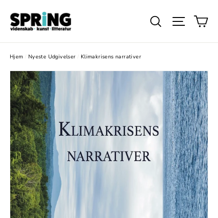
Gå
Ku
videre
Søg
Website
til
indhold
Hjem
/
Nyeste Udgivelser
/
Klimakrisens narrativer