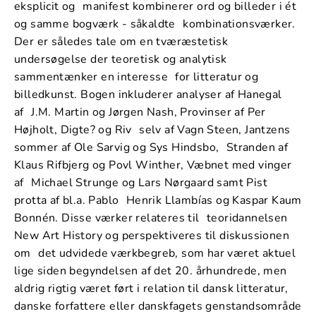
eksplicit og manifest kombinerer ord og billeder i ét
og samme bogværk - såkaldte kombinationsværker.
Der er således tale om en tværæstetisk
undersøgelse der teoretisk og analytisk
sammentænker en interesse for litteratur og
billedkunst. Bogen inkluderer analyser af Hanegal
af J.M. Martin og Jørgen Nash, Provinser af Per
Højholt, Digte? og Riv selv af Vagn Steen, Jantzens
sommer af Ole Sarvig og Sys Hindsbo, Stranden af
Klaus Rifbjerg og Povl Winther, Væbnet med vinger
af Michael Strunge og Lars Nørgaard samt Pist
protta af bl.a. Pablo Henrik Llambías og Kaspar Kaum
Bonnén. Disse værker relateres til teoridannelsen
New Art History og perspektiveres til diskussionen
om det udvidede værkbegreb, som har været aktuel
lige siden begyndelsen af det 20. århundrede, men
aldrig rigtig været ført i relation til dansk litteratur,
danske forfattere eller danskfagets genstandsområde