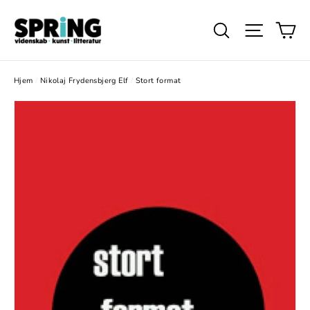
Gå
Ku
videre
Søg
Website
til
indhold
Hjem
/
Nikolaj Frydensbjerg Elf
/
Stort format