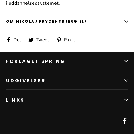
i uddannelsessystemet.
OM NIKOLAJ FRYDENSBJERG ELF
Del
Tweet
Pin
Del
Tweet
Pin it
på
på
på
Facebook
Twitter
Pinterest
FORLAGET SPRING
UDGIVELSER
LINKS
Fa