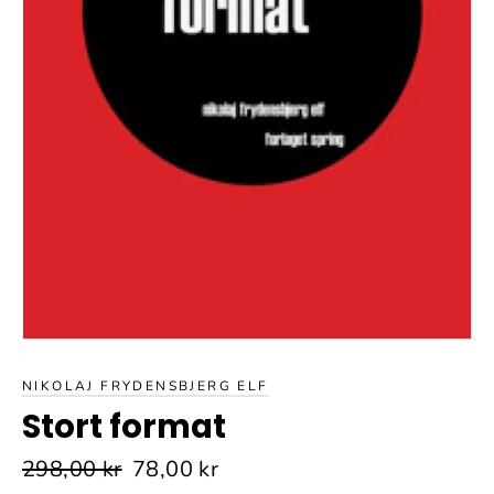
NIKOLAJ FRYDENSBJERG ELF
Stort format
Normalpris
Udsalgspris
298,00 kr
78,00 kr