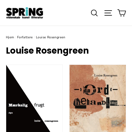
Gå
Ku
videre
Søg
Website
til
indhold
Hjem
/
Forfattere
/
Louise Rosengreen
Louise Rosengreen