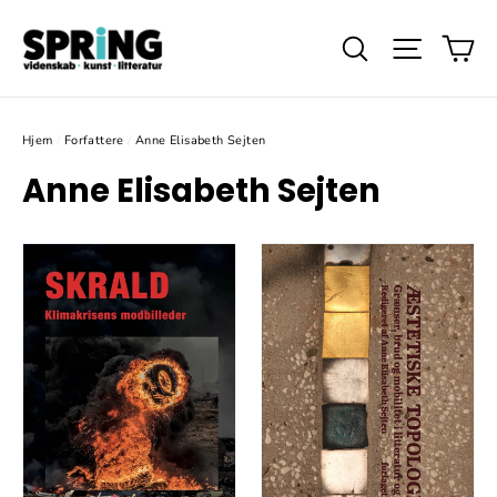
Gå
Ku
videre
Søg
Website
til
indhold
Hjem
/
Forfattere
/
Anne Elisabeth Sejten
Anne Elisabeth Sejten