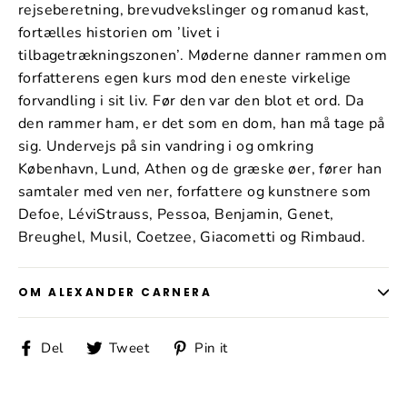
rejseberetning, brevudvekslinger og romanud­ kast,
fortælles historien om ’livet i
tilbagetrækningszonen’. Møderne danner rammen om
forfatterens egen kurs mod den eneste virkelige
forvandling i sit liv. Før den var den blot et ord. Da
den rammer ham, er det som en dom, han må tage på
sig. Undervejs på sin vandring i og omkring
København, Lund, Athen og de græske øer, fører han
samtaler med ven­ ner, forfattere og kunstnere som
Defoe, Lévi­Strauss, Pessoa, Benjamin, Genet,
Breughel, Musil, Coetzee, Giacometti og Rimbaud.
OM ALEXANDER CARNERA
Del
Tweet
Pin
Del
Tweet
Pin it
på
på
på
Facebook
Twitter
Pinterest