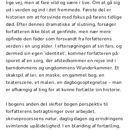
lige vej, men at fare vild og være i live. Om at gå sig
ud i verden og ind i det fremmede. Første del er
historien om at forsvinde med fokus på farens tidlige
død. Efter dennes dramatiske af­ slutning, forsøger
forfatteren ikke blot at genfinde, men nær­ mere
opfinde den fader som forsvandt fra forfatterens
verden i en ung alder. I eftersøgningen af sin fars, og
dermed sin egen ’identitet’, kommer forfatteren på
sporet af en sorg, der afstedkommer en rejse ind i
barndommens og ungdommens Wunderkammer. Et
skakspil af ler, en maske, en gammel bog, en
teaterscene, et maleri, en dagbogsoptegnelse – man
er afhængig af ting for at kunne fortælle sin historie.
I bogens anden del skifter bogen perspektiv til
forfatterens betragtninger over arbejdet,
skriveprocessens natur, daglig­ dagen og erindringens
svimlende upålidelighed. I en blanding af fortælling,